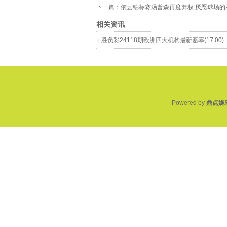
下一篇：
依云锦标赛汤普森再度弃权 厌恶球场的
相关资讯
胜负彩24118期欧洲四大机构最新赔率(17:00)
Powered by
鼎点娱